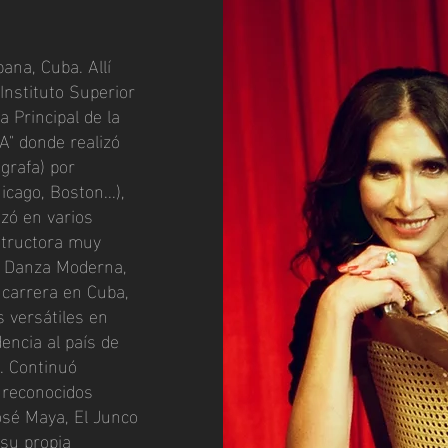
ana, Cuba. Allí
Instituto Superior
 Principal de la
" donde realizó
grafa) por
cago, Boston...),
izó en varios
nstructora muy
, Danza Moderna,
 carrera en Cuba,
s versátiles en
encia al país de
. Continuó
 reconocidos
osé Maya, El Junco
su propia