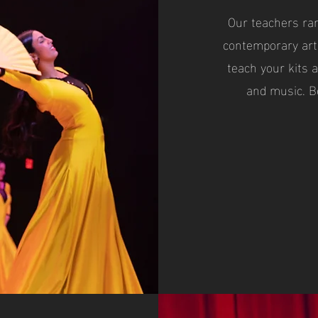
Our teachers ran
contemporary arti
teach your kits a
and music. B