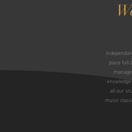
We
Independanc
place full
managed
knowledge t
all our st
music classe