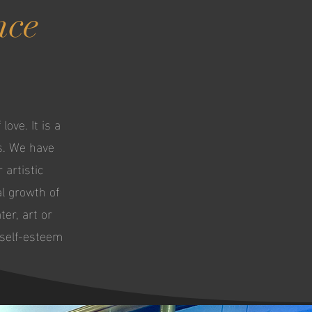
nce
ove. It is a
ss. We have
artistic
l growth of
ter, art or
 self-esteem