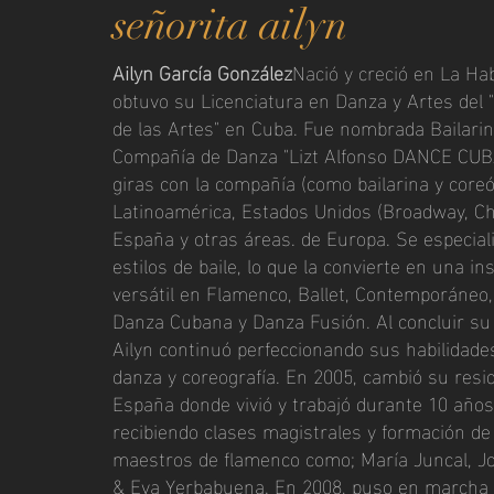
señorita ailyn
Ailyn García González
Nació y creció en La Hab
obtuvo su Licenciatura en Danza y Artes del "
de las Artes" en Cuba. Fue nombrada Bailarina
Compañía de Danza "Lizt Alfonso DANCE CUBA
giras con la compañía (como bailarina y coreó
Latinoamérica, Estados Unidos (Broadway, Chi
España y otras áreas. de Europa. Se especial
estilos de baile, lo que la convierte en una i
versátil en Flamenco, Ballet, Contemporáneo
Danza Cubana y Danza Fusión. Al concluir su
Ailyn continuó perfeccionando sus habilidade
danza y coreografía. En 2005, cambió su resid
España donde vivió y trabajó durante 10 años
recibiendo clases magistrales y formación de
maestros de flamenco como; María Juncal, J
& Eva Yerbabuena. En 2008, puso en marcha 