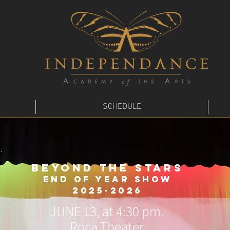
m
SCHEDULE
BEYOND THE STARS
End of year show
2025-2026
JUNE 13, at 4:30 pm.
Roca Theater