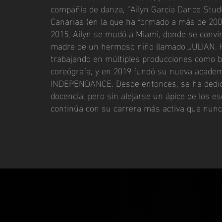
compañía de danza, “Ailyn Garcia Dance Studi
Canarias (en la que ha formado a más de 20
2015, Ailyn se mudó a Miami, donde se convirt
madre de un hermoso niño llamado JULIAN. 
trabajando en múltiples producciones como ba
coreógrafa, y en 2019 fundó su nueva academ
INDEPENDANCE. Desde entonces, se ha dedica
docencia, pero sin alejarse un ápice de los e
continúa con su carrera más activa que nun