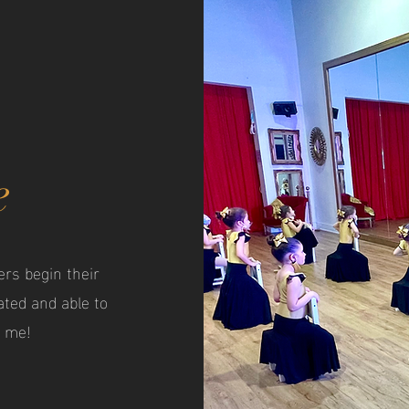
e
ers begin their
ted and able to
d me!