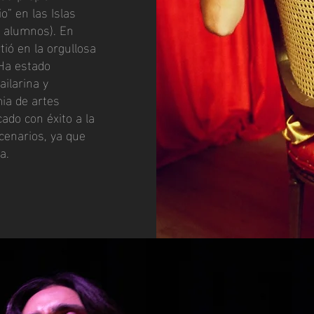
o” en las Islas
0 alumnos). En
ió en la orgullosa
Ha estado
ilarina y
ia de artes
do con éxito a la
scenarios, ya que
ca.